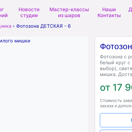
ог
Новости
Мастер-классы
Наши
Д
ний
студии
из шаров
Контакты
дника
›
Фотозона ДЕТСКАЯ - 6
Фотозон
Фотозона с 
белый круг с
выбор), свет
мишка. Доста
от 17 
Стоимость зави
заказа и допол