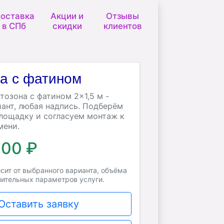
оставка
Акции и
Отзывы
в СПб
скидки
клиентов
а с фатином
тозона с фатином 2×1,5 м -
ант, любая надпись. Подберём
лощадку и согласуем монтаж к
мени.
500 ₽
сит от выбранного варианта, объёма
нительных параметров услуги.
Оставить заявку