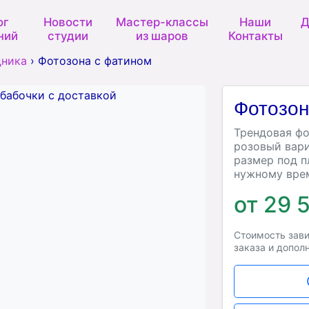
ог
Новости
Мастер-классы
Наши
Д
ний
студии
из шаров
Контакты
дника
›
Фотозона с фатином
Фотозон
Трендовая фо
розовый вари
размер под п
нужному вре
от 29 
Стоимость зави
заказа и допол