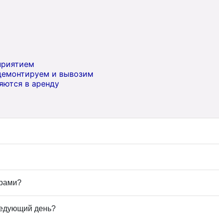
приятием
демонтируем и вывозим
яются в аренду
арами?
ледующий день?