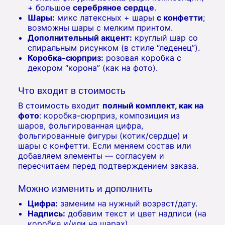
+ большое
серебряное сердце
.
Шары:
микс латексных + шары
с конфетти
;
возможны шары с мелким принтом.
Дополнительный акцент:
круглый шар со
спиральным рисунком (в стиле “леденец”).
Коробка-сюрприз:
розовая коробка с
декором “корона” (как на фото).
Что входит в стоимость
В стоимость входит
полный комплект, как на
фото
: коробка-сюрприз, композиция из
шаров, фольгированная цифра,
фольгированные фигуры (котик/сердце) и
шары с конфетти. Если меняем состав или
добавляем элементы — согласуем и
пересчитаем перед подтверждением заказа.
Можно изменить и дополнить
Цифра:
заменим на нужный возраст/дату.
Надпись:
добавим текст и цвет надписи (на
коробке и/или на шарах).