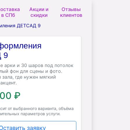
оставка
Акции и
Отзывы
в СПб
скидки
клиентов
мления ДЕТСАД 9
оформления
 9
е арки и 30 шаров под потолок
лый фон для сцены и фото.
 зала, где нужен мягкий
акцент.
000 ₽
сит от выбранного варианта, объёма
нительных параметров услуги.
Оставить заявку