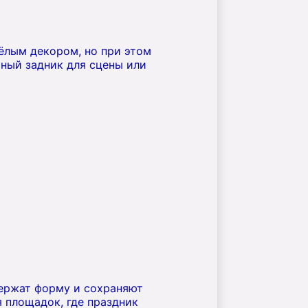
ёлым декором, но при этом
тный задник для сцены или
держат форму и сохраняют
я площадок, где праздник