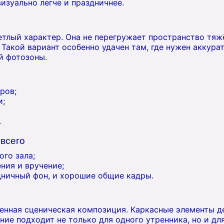
изуально легче и праздничнее.
етлый характер. Она не перегружает пространство тяж
 Такой вариант особенно удачен там, где нужен аккура
й фотозоны.
ров;
и;
.
 всего
ого зала;
ения и вручение;
дничный фон, и хорошие общие кадры.
ченная сценическая композиция. Каркасные элементы 
ие подходит не только для одного утренника, но и дл