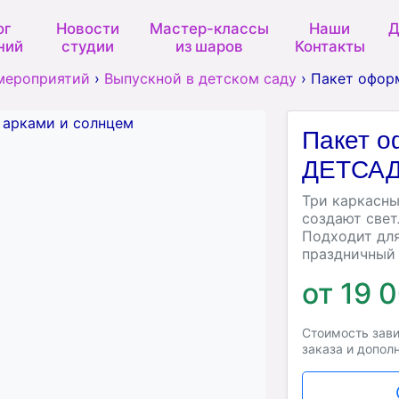
ог
Новости
Мастер-классы
Наши
Д
ний
студии
из шаров
Контакты
мероприятий
›
Выпускной в детском саду
›
Пакет офор
Пакет 
ДЕТСАД
Три каркасны
создают свет
Подходит для
праздничный 
от 19 
Стоимость зави
заказа и допол