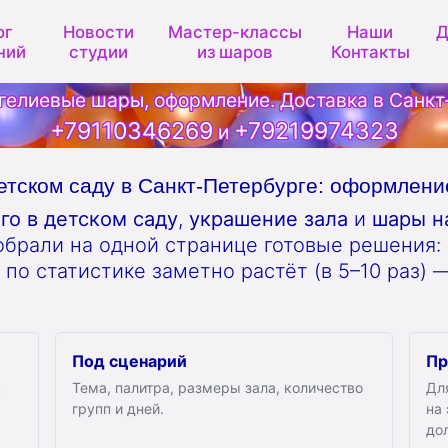
ог
Новости
Мастер-классы
Наши
Д
ний
студии
из шаров
Контакты
гелиевые шары, оформление. Доставка в Санкт
+79110346269
+79219974323
и
етском саду в Санкт-Петербурге: оформлен
о в детском саду
,
украшение зала
и
шары н
обрали на одной странице готовые решения: 
с по статистике заметно растёт (в 5–10 раз)
Под сценарий
Пр
к
Тема, палитра, размеры зала, количество
Дл
групп и дней.
на
до