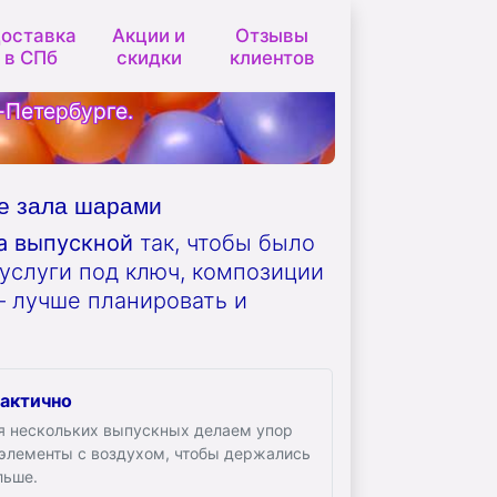
оставка
Акции и
Отзывы
в СПб
скидки
клиентов
-Петербурге.
ие зала шарами
а выпускной
так, чтобы было
услуги под ключ, композиции
 — лучше планировать и
актично
я нескольких выпускных делаем упор
 элементы с воздухом, чтобы держались
льше.