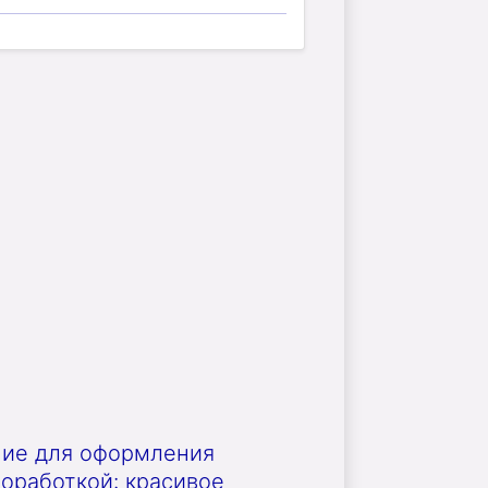
ние для оформления
роработкой: красивое