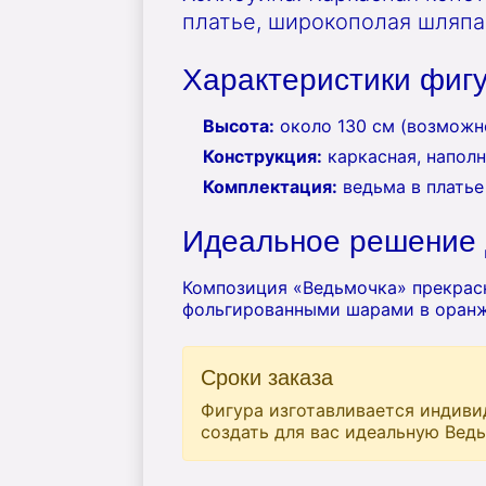
платье, широкополая шляпа
Характеристики фиг
Высота:
около 130 см (возможн
Конструкция:
каркасная, наполн
Комплектация:
ведьма в платье
Идеальное решение 
Композиция «Ведьмочка» прекрас
фольгированными шарами в оранж
Сроки заказа
Фигура изготавливается индиви
создать для вас идеальную Ведь