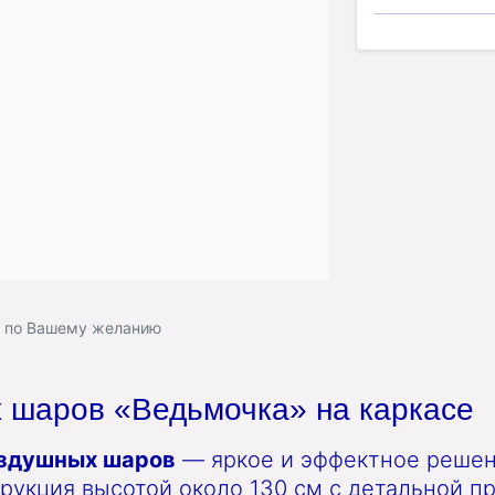
ь по Вашему желанию
х шаров «Ведьмочка» на каркасе
оздушных шаров
— яркое и эффектное реше
рукция высотой около 130 см с детальной п