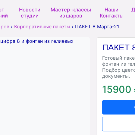
ог
Новости
Мастер-классы
Наши
Д
ний
студии
из шаров
Контакты
аров
›
Корпоративные пакеты
›
ПАКЕТ 8 Марта-21
ПАКЕТ 8
Готовый пакет
фонтан из ге
Подбор цвето
документы.
15900