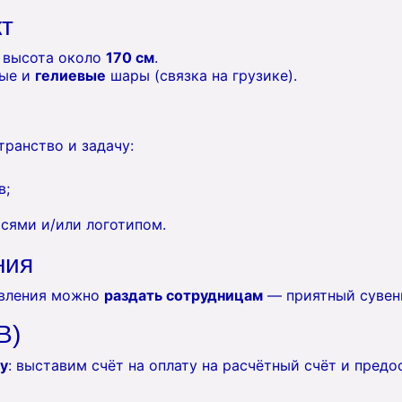
кт
высота около
170 см
.
ные и
гелиевые
шары (связка на грузике).
ранство и задачу:
в;
сями и/или логотипом.
ния
авления можно
раздать сотрудницам
— приятный сувени
B)
у
: выставим счёт на оплату на расчётный счёт и пред