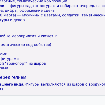
вотные, тематические композиции
оле
— фигуры задают антураж и собирают очередь на ф
в, цифры, оформление сцены
 8 марта) — мужчины с цветами, солдатки, тематическ
гуры и декор
любые мероприятия и сюжеты:
тематические под событие)
тами
 фигурами
ой “транспорт” из шаров
тами
еред гелием
ешнего вида
. Фигуры выполняются из шаров с воздухом
т).