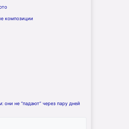
ото
ие композиции
: они не “падают” через пару дней