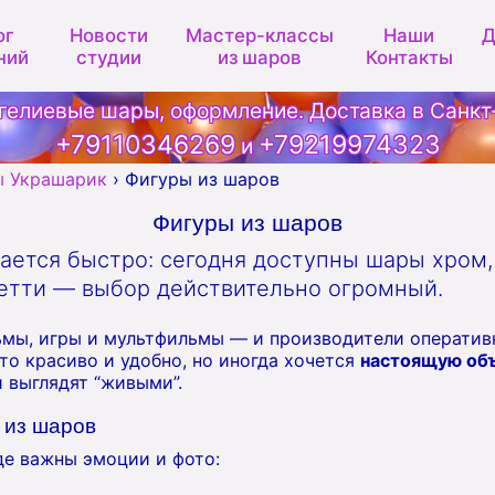
ог
Новости
Мастер-классы
Наши
Д
ний
студии
из шаров
Контакты
гелиевые шары, оформление. Доставка в Санкт
+79110346269
+79219974323
и
ы Украшарик
›
Фигуры из шаров
Фигуры из шаров
ается быстро: сегодня доступны шары хром,
фетти — выбор действительно огромный.
ьмы, игры и мультфильмы — и производители операти
то красиво и удобно, но иногда хочется
настоящую об
и выглядят “живыми”.
 из шаров
де важны эмоции и фото: