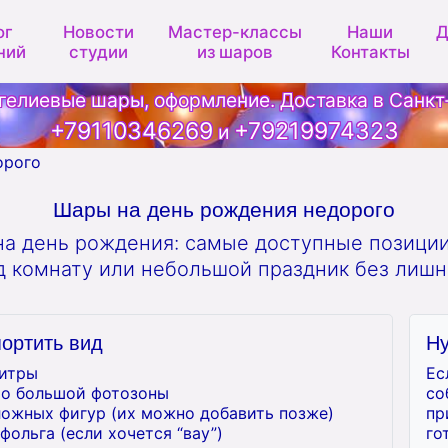
ог
Новости
Мастер-классы
Наши
Д
ний
студии
из шаров
Контакты
гелиевые шары, оформление. Доставка в Санкт
+79110346269
+79219974323
и
орого
Шары на день рождения недорого
а день рождения: самые доступные позици
д комнату или небольшой праздник без лишни
портить вид
Ну
литры
Ес
то большой фотозоны
со
ложных фигур (их можно добавить позже)
пр
фольга (если хочется “вау”)
го