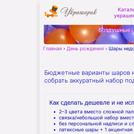
Катал
украше
Воздушные, 
Главная
›
День рождения
›
Шары нед
Бюджетные варианты шаров н
собрать аккуратный набор по
Как сделать дешевле и не ис
2–3 цвета вместо сложной па
связка/небольшой набор вмес
без персональной надписи и с
латексные шары + 1 акцентная 