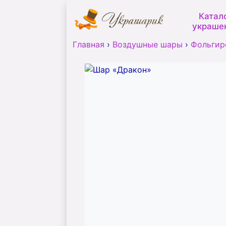
Катал
украше
Главная
›
Воздушные шары
›
Фольгир