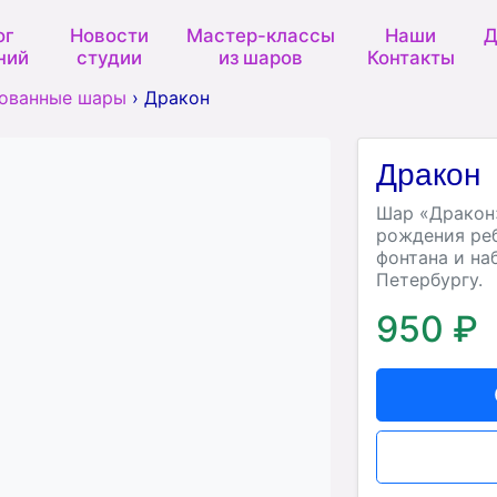
ог
Новости
Мастер-классы
Наши
Д
ний
студии
из шаров
Контакты
ованные шары
›
Дракон
Дракон
Шар «Дракон»
рождения реб
фонтана и на
Петербургу.
950 ₽