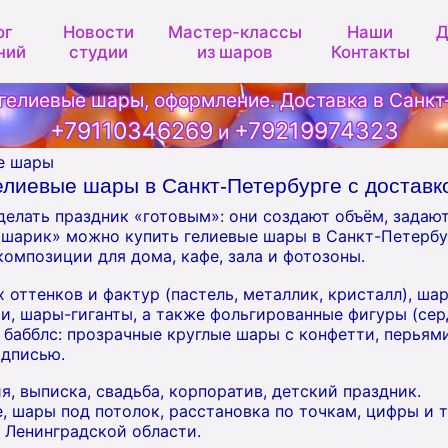
ог
Новости
Мастер-классы
Наши
Д
ний
студии
из шаров
Контакты
гелиевые шары, оформление. Доставка в Санкт
+79110346269
+79219974323
и
е шары
елиевые шары в Санкт-Петербурге с доставк
елать праздник «готовым»: они создают объём, задают
ашарик» можно купить гелиевые шары в Санкт-Петербу
омпозиции для дома, кафе, зала и фотозоны.
 оттенков и фактур (пастель, металлик, кристалл), ша
и, шары-гиганты, а также фольгированные фигуры (серд
 бабблс: прозрачные круглые шары с конфетти, перьям
адписью.
, выписка, свадьба, корпоратив, детский праздник.
е, шары под потолок, расстановка по точкам, цифры и 
 Ленинградской области.