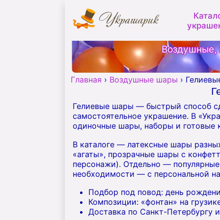
Катал
украше
Воздушные, 
Главная
›
Воздушные шары
›
Гелиевы
Г
Гелиевые шары — быстрый способ сд
самостоятельное украшение. В «Укр
одиночные шары, наборы и готовые к
В каталоге — латексные шары разных
«агаты», прозрачные шары с конфетт
персонажи). Отдельно — популярные
необходимости — с персональной н
Подбор под повод: день рождения
Композиции: «фонтан» на грузик
Доставка по Санкт-Петербургу и